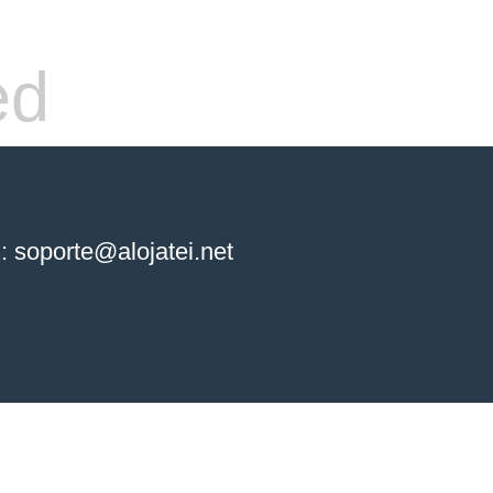
ed
: soporte@alojatei.net