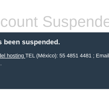
count Suspend
s been suspended.
del hosting
TEL (México): 55 4851 4481 ; Email
.